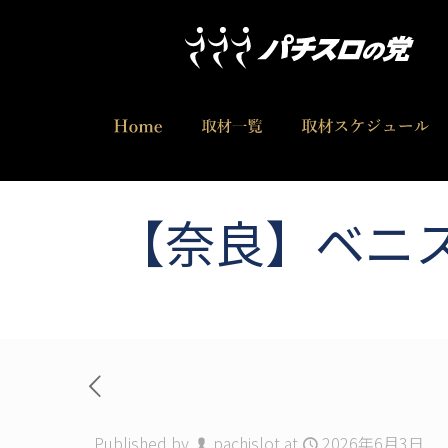
【奈良】ベニス
Published by
pachislot
at
2026年6月3日