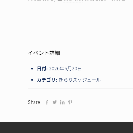
イベント詳細
日付:
2026年6月20日
カテゴリ:
きらりスケジュール
Share