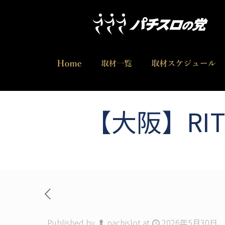
【大阪】RI
Published by
pachislot
at
2026年5月30日