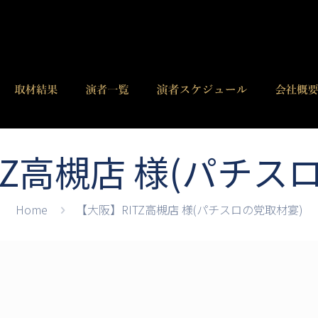
TZ高槻店 様(パチス
Home
【大阪】RITZ高槻店 様(パチスロの党取材宴)