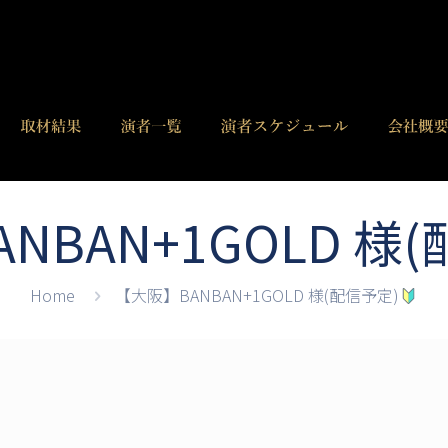
NBAN+1GOLD 様
Home
【大阪】BANBAN+1GOLD 様(配信予定)