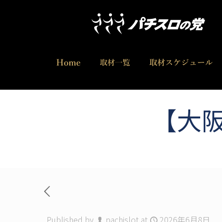
【大阪
Published by
pachislot
at
2026年6月8日