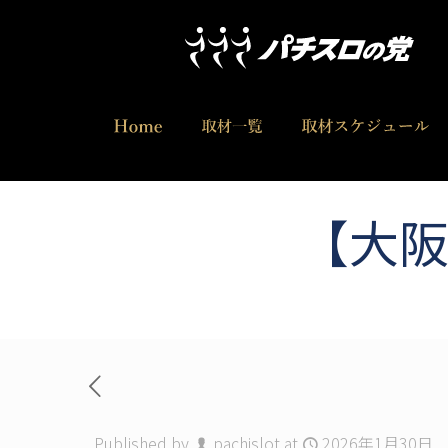
【大阪
Published by
pachislot
at
2026年1月30日