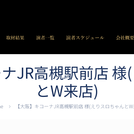
ナJR高槻駅前店 様
とW来店)
e
【大阪】キコーナJR高槻駅前店 様(えりスロちゃんとW