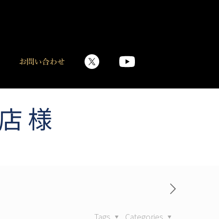
店 様
Tags
Categories