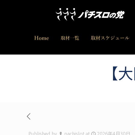
【大
Published by
pachislot
at
2026年4月30日