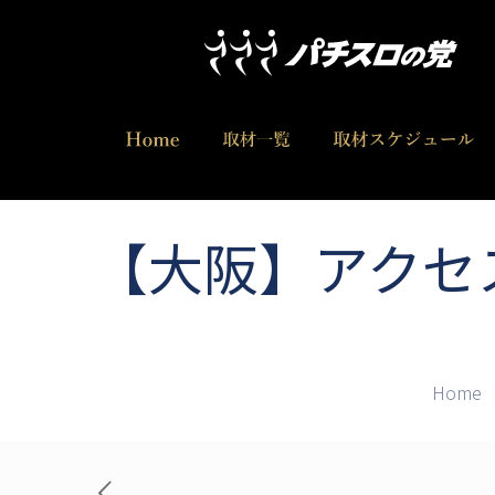
【大阪】アクセ
Home