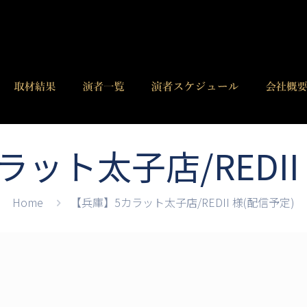
ット太子店/REDII
Home
【兵庫】5カラット太子店/REDII 様(配信予定)