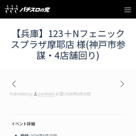
【兵庫】123＋Nフェニック
スプラザ摩耶店 様(神戸市参
謀・4店舗回り)
Published by
pachislot
at
2026年5月30日
イベント詳細
日付:
2026年6月28日