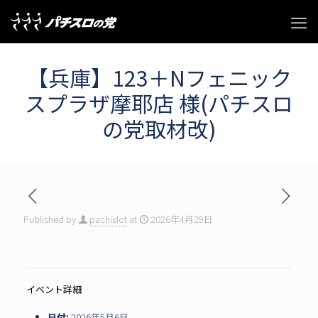
【兵庫】123＋Nフェニック
スプラザ摩耶店 様(パチスロ
の党取材改)
Published by
pachislot
at
2026年4月29日
イベント詳細
日付:
2026年5月6日