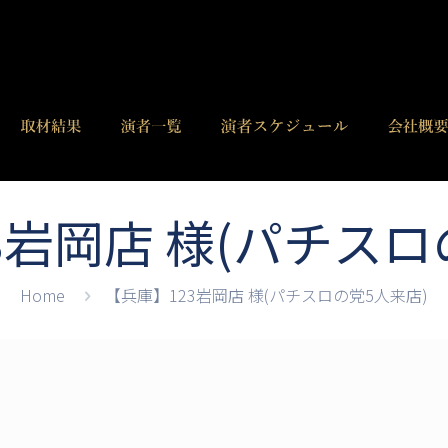
3岩岡店 様(パチスロ
Home
【兵庫】123岩岡店 様(パチスロの党5人来店)