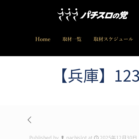
【兵庫】12
Published by
pachislot
at
2025年12月30日