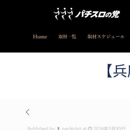
【兵
Published by
pachislot
at
2026年3月30日