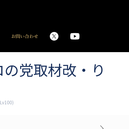
ロの党取材改・り
100)