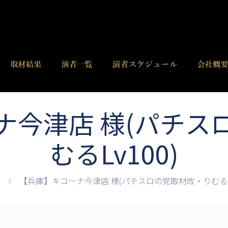
ナ今津店 様(パチス
むるLv100)
【兵庫】キコーナ今津店 様(パチスロの党取材改・りむるLv