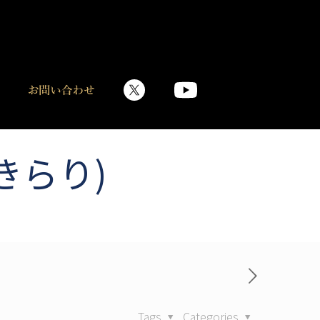
きらり)
Tags
Categories