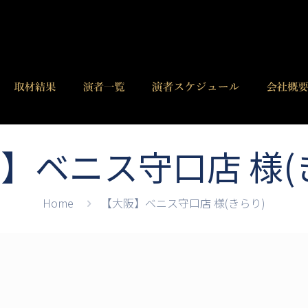
】ベニス守口店 様(
Home
【大阪】ベニス守口店 様(きらり)