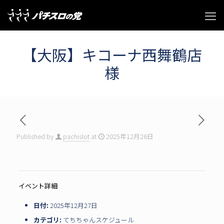
【大阪】キコーナ西舞鶴店
様
Published by
pachislot
at
2025年12月26日
イベント詳細
日付:
2025年12月27日
カテゴリ:
てちちゃんスケジュール