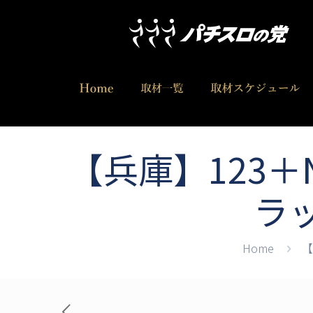
【兵庫】123
ラ
Home
【