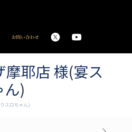
摩耶店 様(宴ス
ん)
りスロちゃん)